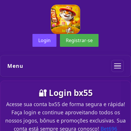
Login
Registrar-se
Menu
🔐 Login bx55
Acesse sua conta bx55 de forma segura e rápida!
Faça login e continue aproveitando todos os
nossos jogos, bônus e promoções exclusivas. Sua
conta está sempre segura conosco!
Bet696