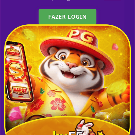
FAZER LOGIN