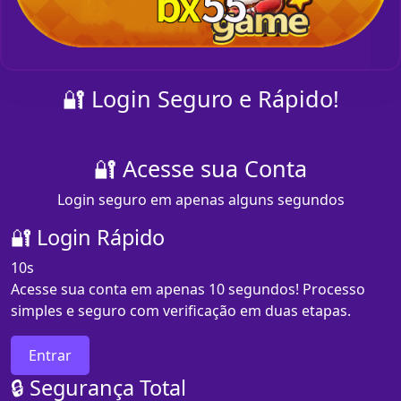
🔐 Login Seguro e Rápido!
🔐 Acesse sua Conta
Login seguro em apenas alguns segundos
🔐 Login Rápido
10s
Acesse sua conta em apenas 10 segundos! Processo
simples e seguro com verificação em duas etapas.
Entrar
🔒 Segurança Total