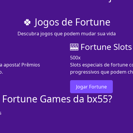
🍀 Jogos de Fortune
Descubra jogos que podem mudar sua vida
🎰 Fortune Slots
500x
ua aposta! Prêmios
Slots especiais de fortune 
o.
progressivos que podem ch
Jogar Fortune
s Fortune Games da bx55?
s