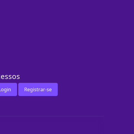
cessos
Login
Registrar-se