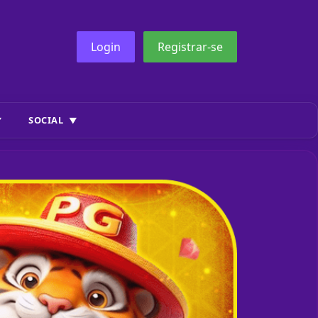
Login
Registrar-se
SOCIAL