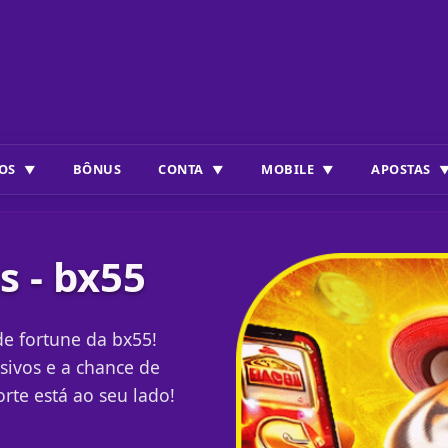
OS
BÔNUS
CONTA
MOBILE
APOSTAS
 - bx55
de fortune da bx55!
sivos e a chance de
rte está ao seu lado!