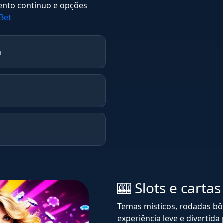
mento contínuo e opções
Bet
a
🎰 Slots e cartas
Temas místicos, rodadas bô
experiência leve e divertid