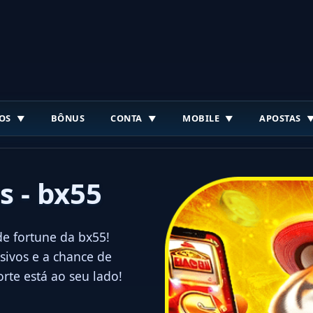
OS
BÔNUS
CONTA
MOBILE
APOSTAS
 - bx55
de fortune da bx55!
sivos e a chance de
rte está ao seu lado!