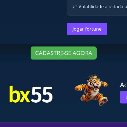
📈 Volatilidade ajustada 
Jogar fortune
CADASTRE-SE AGORA
A