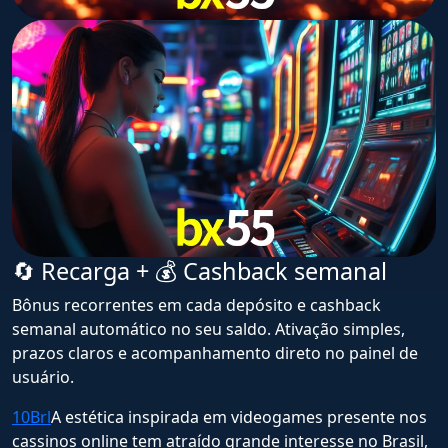
🔄 Recarga + 💰 Cashback semanal
Bônus recorrentes em cada depósito e cashback
semanal automático no seu saldo. Ativação simples,
prazos claros e acompanhamento direto no painel de
usuário.
10Brl
A estética inspirada em videogames presente nos
cassinos online tem atraído grande interesse no Brasil,