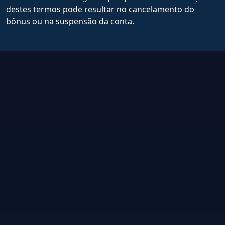
destes termos pode resultar no cancelamento do
bônus ou na suspensão da conta.