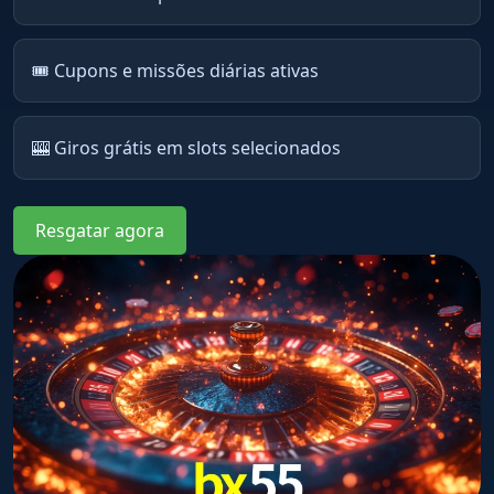
🎟️ Cupons e missões diárias ativas
🎰 Giros grátis em slots selecionados
Resgatar agora