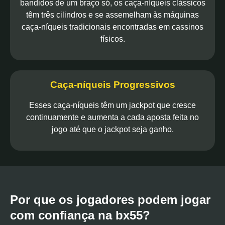
bandidos de um braço só, os caça-níqueis clássicos
têm três cilindros e se assemelham às máquinas
caça-níqueis tradicionais encontradas em cassinos
físicos.
Caça-níqueis Progressivos
Esses caça-níqueis têm um jackpot que cresce
continuamente e aumenta a cada aposta feita no
jogo até que o jackpot seja ganho.
Por que os jogadores podem jogar
com confiança na bx55?