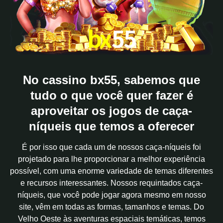
No cassino bx55, sabemos que
tudo o que você quer fazer é
aproveitar os jogos de caça-
níqueis que temos a oferecer
É por isso que cada um de nossos caça-níqueis foi
projetado para lhe proporcionar a melhor experiência
possível, com uma enorme variedade de temas diferentes
e recursos interessantes. Nossos requintados caça-
níqueis, que você pode jogar agora mesmo em nosso
site, vêm em todas as formas, tamanhos e temas. Do
Velho Oeste às aventuras espaciais temáticas, temos