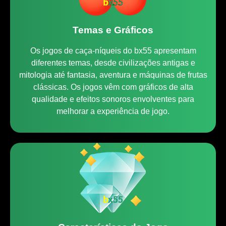
Temas e Gráficos
Os jogos de caça-níqueis do bx55 apresentam
diferentes temas, desde civilizações antigas e
mitologia até fantasia, aventura e máquinas de frutas
clássicas. Os jogos vêm com gráficos de alta
qualidade e efeitos sonoros envolventes para
melhorar a experiência de jogo.