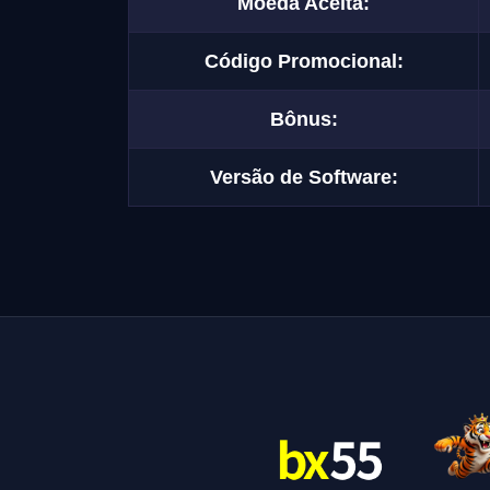
Moeda Aceita:
Código Promocional:
Bônus:
Versão de Software: