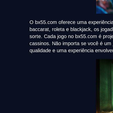
O bx55.com oferece uma experiência
baccarat, roleta e blackjack, os joga
sorte. Cada jogo no bx55.com é proj
cassinos. Não importa se você é um 
qualidade e uma experiência envolve