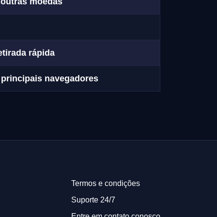
s outras moedas
tirada rápida
 principais navegadores
Termos e condições
Suporte 24/7
Entre em contato conosco