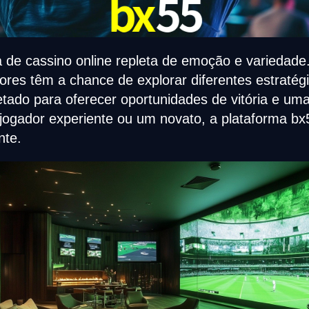
 de cassino online repleta de emoção e variedad
dores têm a chance de explorar diferentes estratég
etado para oferecer oportunidades de vitória e um
jogador experiente ou um novato, a plataforma bx
nte.