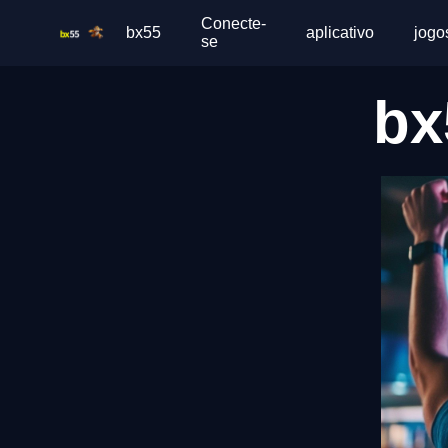
Conecte-
bx55
aplicativo
jogo
se
bx