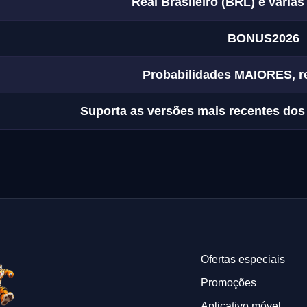
Real Brasileiro (BRL) e vária
BONUS2026
Probabilidades MAIORES, re
Suporta as versões mais recentes dos
Ofertas especiais
Promoções
Aplicativo móvel