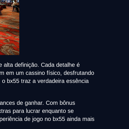
 alta definição. Cada detalhe é
m em um cassino físico, desfrutando
, o bx55 traz a verdadeira essência
hances de ganhar. Com bônus
tras para lucrar enquanto se
periência de jogo no bx55 ainda mais