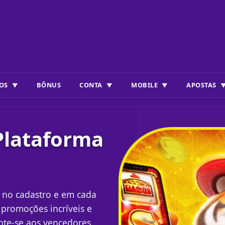
OS
BÔNUS
CONTA
MOBILE
APOSTAS
Plataforma
 no cadastro e em cada
 promoções incríveis e
unte-se aos vencedores