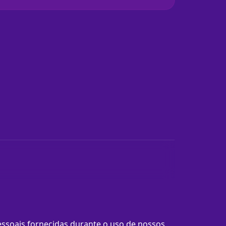
essoais fornecidas durante o uso de nossos