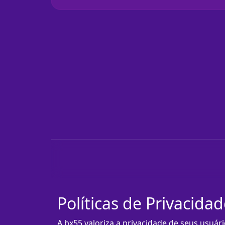
Políticas de Privacida
A bx55 valoriza a privacidade de seus usuá